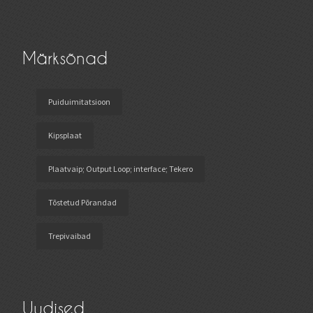
Märksõnad
Puiduimitatsioon
Kipsplaat
Plaatvaip; Output Loop; interface; Tekero
Tõstetud Põrandad
Trepivaibad
Uudised